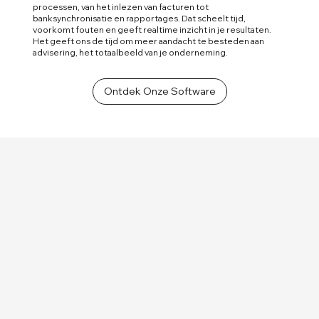
processen, van het inlezen van facturen tot
banksynchronisatie en rapportages. Dat scheelt tijd,
voorkomt fouten en geeft realtime inzicht in je resultaten.
Het geeft ons de tijd om meer aandacht te besteden aan
advisering, het totaalbeeld van je onderneming.
Ontdek Onze Software