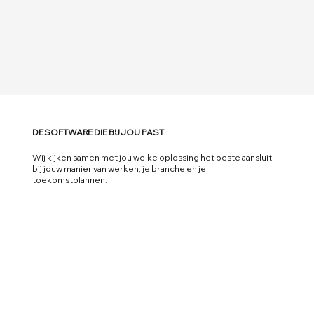
DE SOFTWARE DIE BIJ JOU PAST
Wij kijken samen met jou welke oplossing het beste aansluit
bij jouw manier van werken, je branche en je
toekomstplannen.