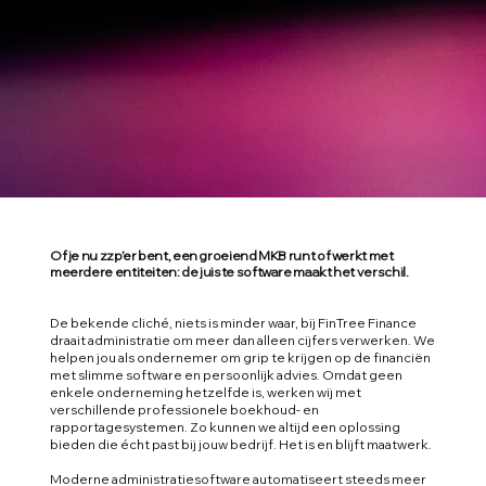
Of je nu zzp’er bent, een groeiend MKB runt of werkt met
meerdere entiteiten: de juiste software maakt het verschil.
De bekende cliché, niets is minder waar, bij FinTree Finance
draait administratie om meer dan alleen cijfers verwerken. We
helpen jou als ondernemer om grip te krijgen op de financiën
met slimme software en persoonlijk advies. Omdat geen
enkele onderneming hetzelfde is, werken wij met
verschillende professionele boekhoud- en
rapportagesystemen. Zo kunnen we altijd een oplossing
bieden die écht past bij jouw bedrijf. Het is en blijft maatwerk.
Moderne administratiesoftware automatiseert steeds meer