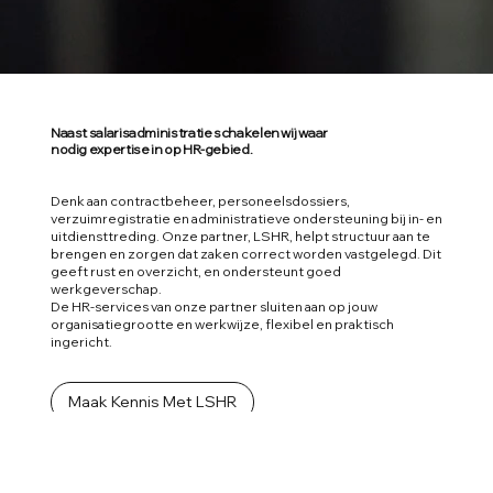
Naast salarisadministratie schakelen wij waar
nodig expertise in op HR-gebied.
Denk aan contractbeheer, personeelsdossiers,
verzuimregistratie en administratieve ondersteuning bij in- en
uitdiensttreding. Onze partner, LSHR, helpt structuur aan te
brengen en zorgen dat zaken correct worden vastgelegd. Dit
geeft rust en overzicht, en ondersteunt goed
werkgeverschap.
De HR-services van onze partner sluiten aan op jouw
organisatiegrootte en werkwijze, flexibel en praktisch
ingericht.
Maak Kennis Met LSHR