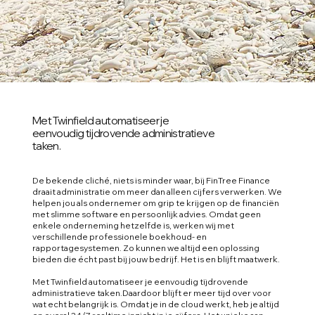
Met Twinfield automatiseer je
eenvoudig tijdrovende administratieve
taken.
De bekende cliché, niets is minder waar, bij FinTree Finance
draait administratie om meer dan alleen cijfers verwerken. We
helpen jou als ondernemer om grip te krijgen op de financiën
met slimme software en persoonlijk advies. Omdat geen
enkele onderneming hetzelfde is, werken wij met
verschillende professionele boekhoud- en
rapportagesystemen. Zo kunnen we altijd een oplossing
bieden die écht past bij jouw bedrijf. Het is en blijft maatwerk.
Met Twinfield automatiseer je eenvoudig tijdrovende
administratieve taken.Daardoor blijft er meer tijd over voor
wat echt belangrijk is. Omdat je in de cloud werkt, heb je altijd