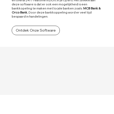
en overal 24/7 realtime inzicht in je cijfers. Het unieke aan
deze software is dat er ook een mogelijkheid is een
bankkopeling te maken met locale banken zoals:
MCB Bank &
Orco Bank.
Door deze bankkoppeling word er veel tijd
bespaard in handelingen.
Ontdek Onze Software