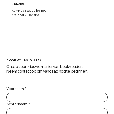
BONAIRE
Kaminda Essequibo 16C
Kralendijk, Bonaire
KLAAR OM TE STARTEN?
Ontdek een nieuwe manier van boekhouden.
Neem contact op om vandaag nog te beginnen.
Voornaam
*
Achternaam
*