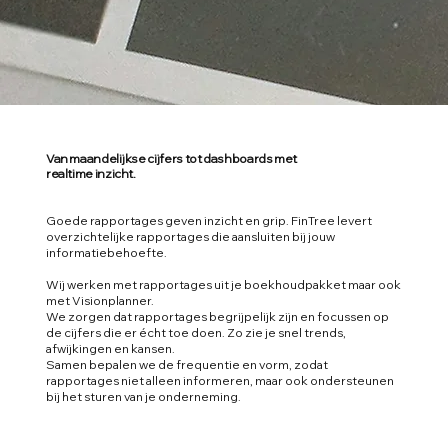
Van maandelijkse cijfers tot dashboards met
realtime inzicht.
Goede rapportages geven inzicht en grip. FinTree levert
overzichtelijke rapportages die aansluiten bij jouw
informatiebehoefte.
Wij werken met rapportages uit je boekhoudpakket maar ook
met Visionplanner.
We zorgen dat rapportages begrijpelijk zijn en focussen op
de cijfers die er écht toe doen. Zo zie je snel trends,
afwijkingen en kansen.
Samen bepalen we de frequentie en vorm, zodat
rapportages niet alleen informeren, maar ook ondersteunen
bij het sturen van je onderneming.