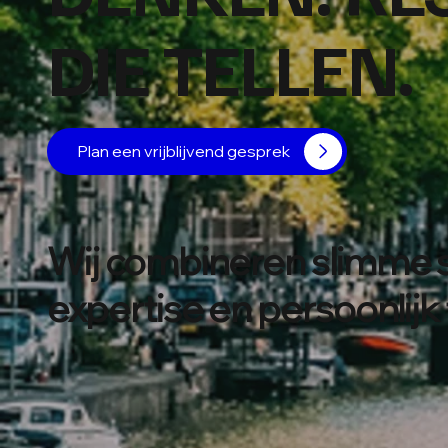
DIE TELLEN.
Plan een vrijblijvend gesprek
Wij combineren slimme s
expertise en persoonlijk