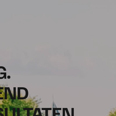
G.
END
SULTATEN