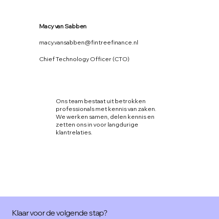
Macy van Sabben
macy.vansabben@fintreefinance.nl
Chief Technology Officer (CTO)
Ons team bestaat uit betrokken
professionals met kennis van zaken.
We werken samen, delen kennis en
zetten ons in voor langdurige
klantrelaties.
Klaar voor de volgende stap?