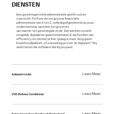
DIENSTEN
Een goed ingerichte administratie geeft rust en
overzicht. FinTree verzorgt jouw financiële
administratie van A tot Z, volledig afgestemd op jouw
onderneming, van klein tot groot en
van starter tot gevestigde orde. We werken zoveel
mogelijk digitaal en geautomatiseerd, wij houden van
efficiency, en nemen je hier graag in mee. Nog geen
boekhoudpakket, of overweeg je over te stappen? Wij
selecteren de software die bij jou past.
Lees Meer
Administratie
Lees Meer
VVE-Beheer Caribbean
Lees Meer
Belastingzaken Caribisch Nederland