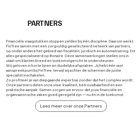
PARTNERS
Financiële vraagstukken stoppen zelden bij één discipline. Daarom werkt
FinTree samen met een zorgvuldig geselecteerd netwerk van partners,
op onder andere het gebied van fiscaliteit, juridisch en automatisering. Dit
alles gespecialiseerd op Bonaire. Deze samenwerkingen stellen ons in
staat om klanten breed en toekomstgericht te ondersteunen.
Wij geloven in korte lijnen en duidelijke afspraken. Jij hebt één vast
aanspreekpunt bij FinTree, terwijl wij achter de schermen de juiste
specialist inschakelen.
Zo profiteer je van diepgaande expertise zonder dat het complex wordt.
Onze partners delen onze visie: kwaliteit, betrouwbaarheid en een
praktische aanpak. Samen zorgen we ervoor dat jouw financiële en
organisatorische zaken goed geregeld zijn — nu én in de toekomst.
Lees meer over onze Partners