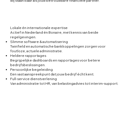
wij staan klaar als jouw betrouwbare financiële partner.
Lokale én internationale expertise
Actief in Nederland én Bonaire, met kennis van beide
regelgevingen.
Slimme software & automatisering
Twinfield en automatische bankkoppelingen zorgen voor
foutloze, actuele administratie.
Heldere rapportages
Begrijpelijke dashboards en rapportages voor betere
bedrijfsbeslissingen.
Persoonlijke begeleiding
Een vast aanspreekpunt dat jouw bedrijf écht kent.
Full-service dienstverlening
Van administratie tot HR, van belastingadvies tot interim-support.