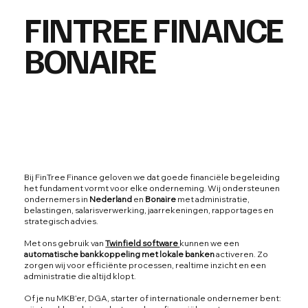
FINTREE FINANCE
BONAIRE
Bij FinTree Finance geloven we dat goede financiële begeleiding
het fundament vormt voor elke onderneming. Wij ondersteunen
ondernemers in
Nederland
en
Bonaire
met administratie,
belastingen, salarisverwerking, jaarrekeningen, rapportages en
strategisch advies.
Met ons gebruik van
Twinfield software
kunnen we een
automatische bankkoppeling met lokale banken
activeren. Zo
zorgen wij voor efficiënte processen, realtime inzicht en een
administratie die altijd klopt.
Of je nu MKB’er, DGA, starter of internationale ondernemer bent: