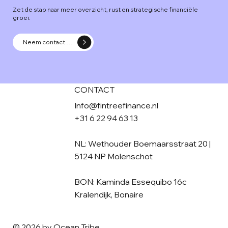
Zet de stap naar meer overzicht, rust en strategische financiële
groei.
Neem contact op
CONTACT
Info@fintreefinance.nl
+31 6 22 94 63 13
NL: Wethouder Boemaarsstraat 20 |
5124 NP Molenschot
BON: Kaminda Essequibo 16c
Kralendijk, Bonaire
© 2026 by Ocean Tribe