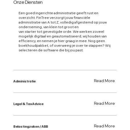
Onze Diensten
Een goed ingerichte administratie geeft rust en
overzicht. FinTree verzorgt jouw financiële
administratie van A tot Z, volledig afgestemd op jouw
onderneming, van klein tot groot en
van starter tot gevestigde orde. We werken zoveel
mogelijk digitaal en geautomatiseerd, wij houden van
efficiency, en nemen je hier graag in mee. Nog geen
boekhoudpakket, of overweeg je over te stappen? Wij
selecteren de software die bij jou past.
Read More
Administratie
Read More
Legal & Tax Advice
Read More
Belastingzaken / ABB