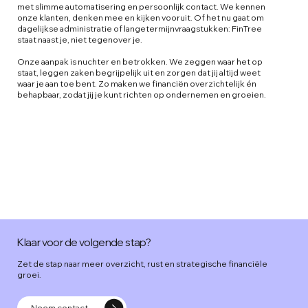
met slimme automatisering en persoonlijk contact. We kennen
onze klanten, denken mee en kijken vooruit. Of het nu gaat om
dagelijkse administratie of langetermijnvraagstukken: FinTree
staat naast je, niet tegenover je.
Onze aanpak is nuchter en betrokken. We zeggen waar het op
staat, leggen zaken begrijpelijk uit en zorgen dat jij altijd weet
waar je aan toe bent. Zo maken we financiën overzichtelijk én
behapbaar, zodat jij je kunt richten op ondernemen en groeien.
Klaar voor de volgende stap?
Zet de stap naar meer overzicht, rust en strategische financiële
groei.
Neem contact op