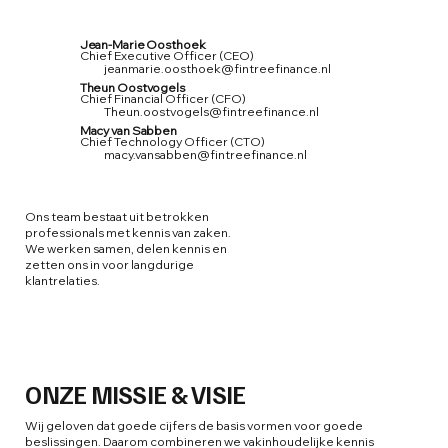
Jean-Marie Oosthoek
Chief Executive Officer (CEO)
jeanmarie.oosthoek@fintreefinance.nl
Theun Oostvogels
Chief Financial Officer (CFO)
Theun.oostvogels@fintreefinance.nl
Macy van Sabben
Chief Technology Officer (CTO)
macy.vansabben@fintreefinance.nl
Ons team bestaat uit betrokken
professionals met kennis van zaken.
We werken samen, delen kennis en
zetten ons in voor langdurige
klantrelaties.
ONZE MISSIE & VISIE
Wij geloven dat goede cijfers de basis vormen voor goede
beslissingen. Daarom combineren we vakinhoudelijke kennis