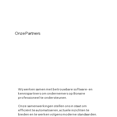
Onze Partners
Wij werken samen met betrouwbare software- en
kennispartners om ondernemers op Bonaire
professioneel te ondersteunen.
Onze samenwerkingen stellen ons in staat om
efficiënt te automatiseren, actuele inzichten te
bieden en te werken volgens moderne standaarden.