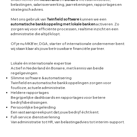
belastingen, salarisverwerking, jaarrekeningen, rapportages en
strategisch advies.
Met ons gebruik van
Twinfield software
kunnen we een
automatische bankkoppeling met lokale banken
activeren. Zo
zorgen wij voor efficiënte processen, realtime inzicht en een
administratie die altijd klopt.
Of je nu MKB’er, DGA, starter of internationale ondernemer bent:
wij staan klaar als jouw betrouwbare financiële partner.
Lokale én internationale expertise
Actief in Nederland én Bonaire, met kennis van beide
regelgevingen.
Slimme software & automatisering
Twinfield en automatische bankkoppelingen zorgen voor
foutloze, actuele administratie.
Heldere rapportages
Begrijpelijke dashboards en rapportages voor betere
bedrijfsbeslissingen.
Persoonlijke begeleiding
Een vast aanspreekpunt dat jouw bedrijf écht kent.
Full-service dienstverlening
Van administratie tot HR, van belastingadvies tot interim-support.