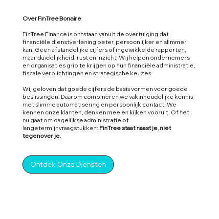
Over FinTree Bonaire
FinTree Finance is ontstaan vanuit de overtuiging dat
financiële dienstverlening beter, persoonlijker en slimmer
kan. Geen afstandelijke cijfers of ingewikkelde rapporten,
maar duidelijkheid, rust en inzicht. Wij helpen ondernemers
en organisaties grip te krijgen op hun financiële administratie,
fiscale verplichtingen en strategische keuzes.
Wij geloven dat goede cijfers de basis vormen voor goede
beslissingen. Daarom combineren we vakinhoudelijke kennis
met slimme automatisering en persoonlijk contact. We
kennen onze klanten, denken mee en kijken vooruit. Of het
nu gaat om dagelijkse administratie of
langetermijnvraagstukken:
FinTree staat naast je, niet
tegenover je.
Ontdek Onze Diensten