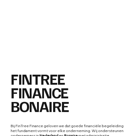
FINTREE
FINANCE
BONAIRE
Bij FinTree Finance geloven we dat goede financiële begeleiding
het fundament vormt voor elke onderneming. Wij ondersteunen
ondernemers in
Nederland
en
Bonaire
met administratie,