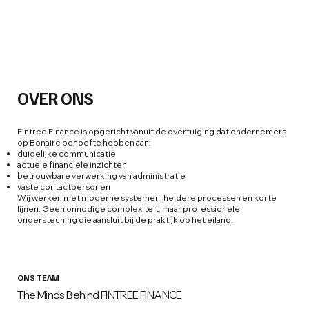
OVER ONS
Fintree Finance is opgericht vanuit de overtuiging dat ondernemers
op Bonaire behoefte hebben aan:
duidelijke communicatie
actuele financiële inzichten
betrouwbare verwerking van administratie
vaste contactpersonen
Wij werken met moderne systemen, heldere processen en korte
lijnen. Geen onnodige complexiteit, maar professionele
ondersteuning die aansluit bij de praktijk op het eiland.
ONS TEAM
The Minds Behind FINTREE FINANCE