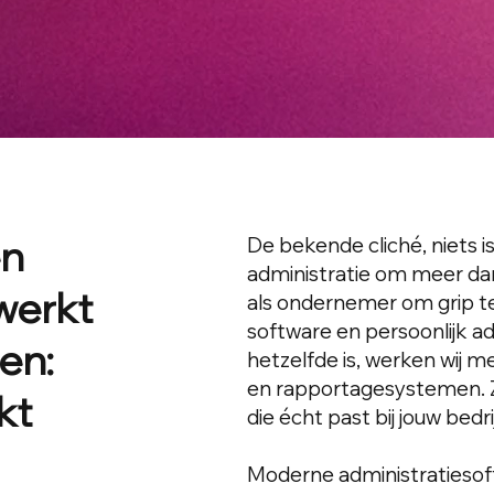
en
De bekende cliché, niets is
administratie om meer dan
werkt
als ondernemer om grip te
software en persoonlijk 
en:
hetzelfde is, werken wij 
en rapportagesystemen. Z
kt
die écht past bij jouw bedri
Moderne administratieso