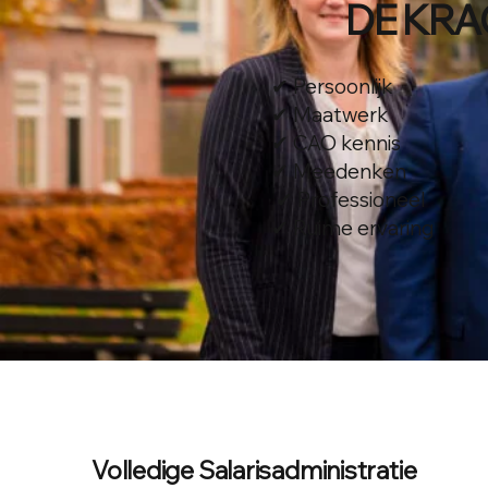
DE KRA
✔ Persoonlijk
✔ Maatwerk
✔ CAO kennis
✔ Meedenken
✔ Professioneel
✔ Ruime ervaring
Volledige Salarisadministratie