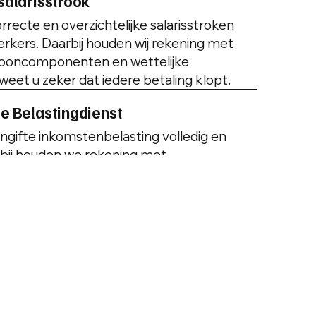
salarisstrook
rrecte en overzichtelijke salarisstroken
kers. Daarbij houden wij rekening met
looncomponenten en wettelijke
weet u zeker dat iedere betaling klopt.
e Belastingdienst
angifte inkomstenbelasting volledig en
rbij houden we rekening met
kken, privé-situaties en fiscale
rgen we voor een aangifte die klopt én
icht.
renregistratie
 urenregistratiesysteem aan de
ratie. Hierdoor worden gewerkte uren
werkt in de loonberekening. Dit voorkomt