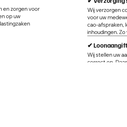
✔ Verzorging 
en en zorgen voor
Wij verzorgen co
ten op uw
voor uw medewer
lastingzaken
cao-afspraken, 
inhoudingen. Zo 
✔ Loonaangift
Wij stellen uw a
correct op. Daa
ondernemersaftre
voordelen. Zo zo
optimaal is inger
✔ Koppeling u
Wij koppelen uw
salarisadminist
automatisch ver