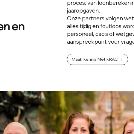
proces: van loonberekenin
jaaropgaven.
Onze partners volgen wet-
en en
alles tijdig en foutloos wor
personeel, cao’s of wetge
aanspreekpunt voor vrag
Maak Kennis Met KRACHT