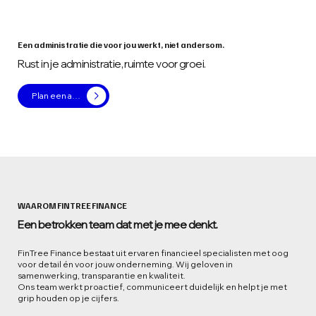
Een administratie die voor jou werkt, niet andersom.
Rust in je administratie, ruimte voor groei.
Plan een afspraak in
WAAROM FINTREE FINANCE
Een
betrokken
team dat met je mee denkt.
FinTree Finance bestaat uit ervaren financieel specialisten met oog
voor detail én voor jouw onderneming. Wij geloven in
samenwerking, transparantie en kwaliteit.
Ons team werkt proactief, communiceert duidelijk en helpt je met
grip houden op je cijfers.