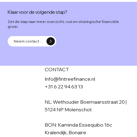
Klaar voor de volgende stap?
Zet de stap naar meer overzicht, rust en strategische financiële
groei.
Neem contact op
CONTACT
Info@fintreefinance.nl
+31 6 22 94 63 13
NL: Wethouder Boemaarsstraat 20 |
5124 NP Molenschot
BON: Kaminda Essequibo 16c
Kralendijk, Bonaire