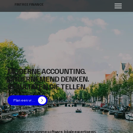
FINTREE
FINANCE
MODERNE ACCOUNTING.
ONDERNEMEND DENKEN.
RESULTATEN DIE TELLEN.
Plan een vrijblijvend gesprek
Wij combineren slimme software, lokale expertise en