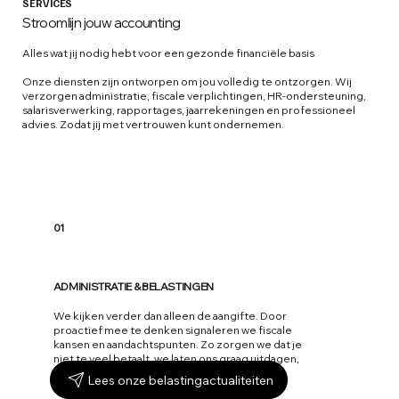
SERVICES
Stroomlijn jouw accounting
Alles wat jij nodig hebt voor een gezonde financiële basis
Onze diensten zijn ontworpen om jou volledig te ontzorgen. Wij
verzorgen administratie, fiscale verplichtingen, HR-ondersteuning,
salarisverwerking, rapportages, jaarrekeningen en professioneel
advies. Zodat jij met vertrouwen kunt ondernemen.
01
ADMINISTRATIE & BELASTINGEN
We kijken verder dan alleen de aangifte. Door
proactief mee te denken signaleren we fiscale
kansen en aandachtspunten. Zo zorgen we dat je
niet te veel betaalt, we laten ons graag uitdagen,
binnen het mogelijke van de wetgeving.
Lees onze belastingactualiteiten