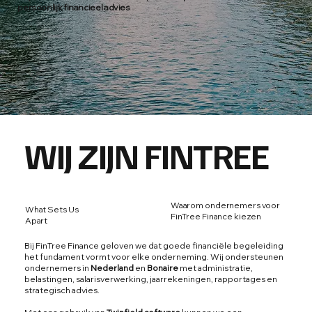
persoonlijk financieel advies
WIJ ZIJN FINTREE
Waarom ondernemers voor
What Sets Us
FinTree Finance kiezen
Apart
Bij FinTree Finance geloven we dat goede financiële begeleiding
het fundament vormt voor elke onderneming. Wij ondersteunen
ondernemers in
Nederland
en
Bonaire
met administratie,
belastingen, salarisverwerking, jaarrekeningen, rapportages en
strategisch advies.