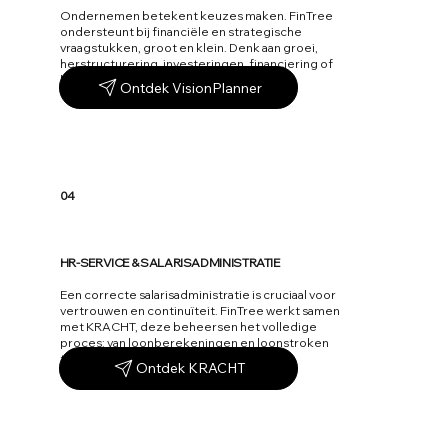
Ondernemen betekent keuzes maken. FinTree
ondersteunt bij financiële en strategische
vraagstukken, groot en klein. Denk aan groei,
herstructurering, investeringen, financiering of
bedrijfsopvolging.
Ontdek VisionPlanner
04
HR-SERVICE & SALARISADMINISTRATIE
Een correcte salarisadministratie is cruciaal voor
vertrouwen en continuïteit. FinTree werkt samen
met KRACHT, deze beheersen het volledige
proces: van loonberekeningen en loonstroken
tot aangiftes en jaaropgaven.
Ontdek KRACHT