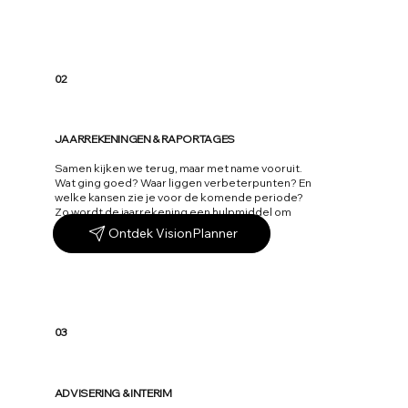
02
JAARREKENINGEN & RAPORTAGES
Samen kijken we terug, maar met name vooruit.
Wat ging goed? Waar liggen verbeterpunten? En
welke kansen zie je voor de komende periode?
Zo wordt de jaarrekening een hulpmiddel om
strategische keuzes te onderbouwen.
Ontdek VisionPlanner
03
ADVISERING & INTERIM