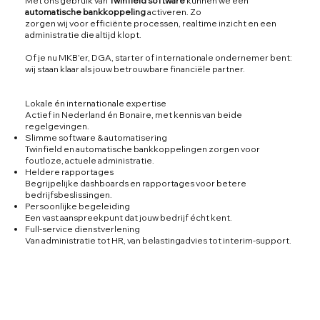
Met ons gebruik van
Twinfield software
kunnen we een
automatische bankkoppeling
activeren. Zo
zorgen wij voor efficiënte processen, realtime inzicht en een
administratie die altijd klopt.
Of je nu MKB’er, DGA, starter of internationale ondernemer bent:
wij staan klaar als jouw betrouwbare financiële partner.
Lokale én internationale expertise
Actief in Nederland én Bonaire, met kennis van beide
regelgevingen.
Slimme software & automatisering
Twinfield en automatische bankkoppelingen zorgen voor
foutloze, actuele administratie.
Heldere rapportages
Begrijpelijke dashboards en rapportages voor betere
bedrijfsbeslissingen.
Persoonlijke begeleiding
Een vast aanspreekpunt dat jouw bedrijf écht kent.
Full-service dienstverlening
Van administratie tot HR, van belastingadvies tot interim-support.